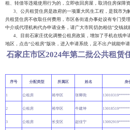
租、转借等违规使用行为的，立即收回房屋，取消住房保障
3、公共租赁住房是政府的一项重大民生工程，是我市为解
共租赁住房不收取任何费用，市区各街道办事处设有专门受
中介或代理机构代办申请业务，请广大市民切勿相信"交钱就
4、目前石家庄优化调整公租房政策，增加了手机在线申请
地区，点击“公租房”版块，进入申请系统，足不出户就能申
石家庄市区2024年第二批公共租
序号
分配类型
所属区
姓名
身
1
公租房
裕华区
张卿尧
13010319*****
2
公租房
裕华区
牛建坤
13018519*****
3
公租房
长安区
赵佳宁
13092919*****