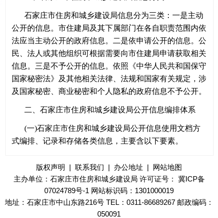
石家庄市住房和城乡建设局信息分为三类：一是主动
公开的信息。市住建局及其下属部门在各自职责范围内依
法应当主动公开的政府信息。二是依申请公开的信息。公
民、法人或其他组织可根据需要向市住建局申请获取相关
信息。三是不予公开的信息。依照《中华人民共和国保守
国家秘密法》及其他相关法律、法规和国家有关规定，涉
及国家秘密、商业秘密和个人隐私的政府信息不予公开。
二、石家庄市住房和城乡建设局公开信息编排体系
(
一)石家庄市住房和城乡建设局公开信息使用文档方
式编排、记录和存储各类信息，主要含以下要素。
序
单
类
公开
公开
公开
公开
公开
责任
版权声明
|
联系我们
|
办公地址
|
详细信息
网站地图
号
位
别
内容
形式
时限
范围
程序
部门
主办单位：石家庄市住房和城乡建设局 许可证号：
冀ICP备
07024789号-1
网站标识码：1301000019
地址：石家庄市中山东路216号 TEL：0311-86689267 邮政编码：
1
、公开内容。简要描述公开信息的内容。
(
二)编排体系
050091