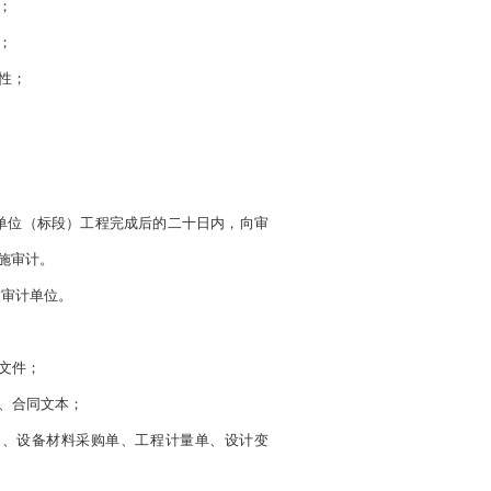
；
；
性；
单位（标段）工程完成后的二十日内，向审
施审计。
被审计单位。
文件；
、合同文本；
图、设备材料采购单、工程计量单、设计变