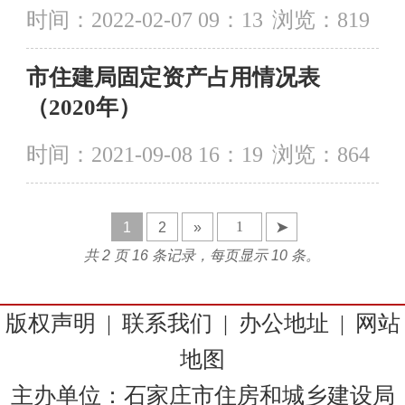
时间：2022-02-07 09：13
浏览：
819
市住建局固定资产占用情况表
（2020年）
时间：2021-09-08 16：19
浏览：
864
1
2
»
➤
共 2 页 16 条记录，每页显示 10 条。
版权声明
|
联系我们
|
办公地址
|
网站
地图
主办单位：石家庄市住房和城乡建设局