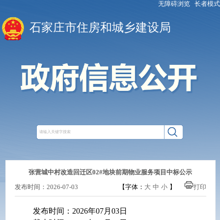
无障碍浏览
长者模式
石家庄市住房和城乡建设局
张营城中村改造回迁区02#地块前期物业服务项目中标公示
发布时间：2026-07-03
【字体：
大
中
小
】
打印
发布时间：
2026年0
7
月
03
日