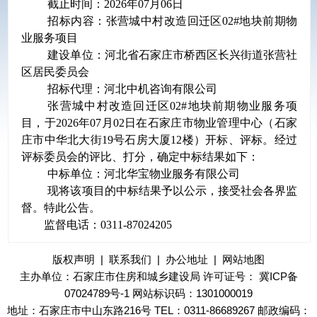
截止时间：
2026年0
7
月
06
日
招标内容：张营城中村改造回迁区
02#地块前期物
业服务项目
建设单位：
河北省石家庄市桥西区长兴街道张营社
区居民委员会
招标代理：
河北中机咨询有限公司
张营城中村改造回迁区
02#地块前期物业服务项
目，于2026年
07
月
02
日在石家庄市物业管理中心（石家
庄市中华北大街
19号石房大厦12楼）开标、评标。经过
评标委员会的评比、打分，确定中标结果如下：
中标单位：河北华宝物业服务有限公司
现将该项目的中标结果予以公示，接受社会各界监
督。特此公告。
监督电话：
0311-87024205
版权声明
|
联系我们
|
办公地址
|
网站地图
主办单位：石家庄市住房和城乡建设局 许可证号：
冀ICP备
07024789号-1
网站标识码：1301000019
地址：石家庄市中山东路216号 TEL：0311-86689267 邮政编码：